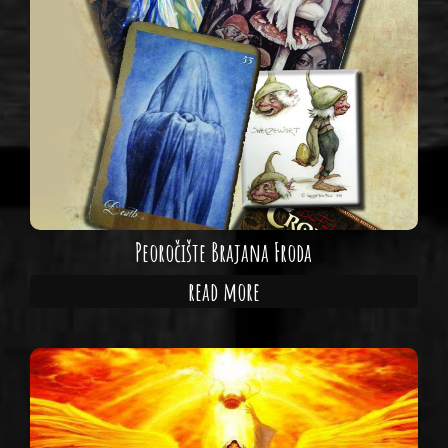
Peoročište Brajana Froda
read more