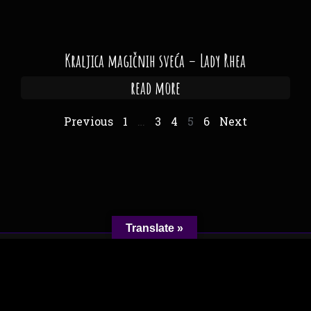
Kraljica magičnih sveća – Lady Rhea
read more
Previous
1
…
3
4
5
6
Next
Translate »
Copyright ©2023 VesticjaRevija