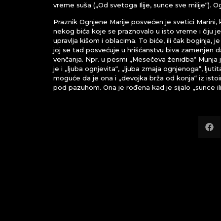
vreme suša („Od svetoga Ilije, sunce sve milije“). O
Praznik Ognjene Marije posvećen je svetici Marini,
nekog bića koje se praznovalo u isto vreme i čiju j
upravlja kišom i oblacima. To biće, ili čak boginja,
joj se tad posvećuje u hrišćanstvu biva zamenjen 
venčanja. Npr. u pesmi „Mesečeva ženidba“ Munja j
je i „ljuba ognjevita“, „ljuba zmaja ognjenoga“, ljut
moguće da je ona i „devojka brža od konja“ iz isto
pod pazuhom. Ona je rođena kad je sijalo „sunce 