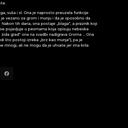
ta.
a, suša i sl. Ona je naprosto preuzela funkcije
da je vezano za grom i munju i da je sposobno da
. Nakon tih dana, ona postaje „blaga“, a praznik koji
e se pojavljuje u pesmama koja opisuju nebeska
a zida grad“ ona na svadbi nadigrava Groma … Ona
udi što postoji izreka „brz kao munja“), pa je
 mnogi, ali ne mogu da je uhvate jer ima krila