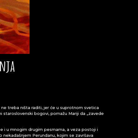
nja
ne treba ništa raditi, jer će u suprotnom svetica
rmi staroslovenski bogovi, pomažu Mariji da „zavede
 se i u mnogim drugim pesmama, a veza postoji i
vno, o nekadašnjem Perundanu, kojim se završava