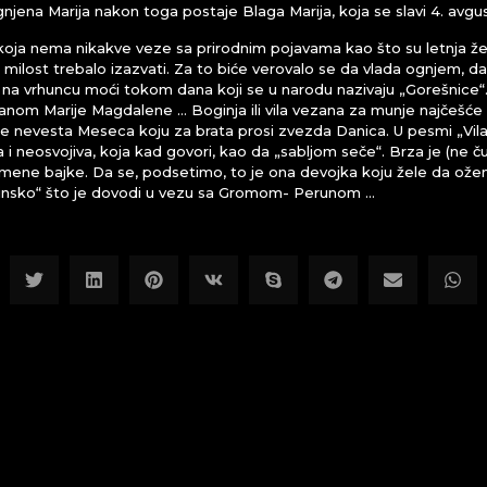
gnjena Marija nakon toga postaje Blaga Marija, koja se slavi 4. avgus
 koja nema nikakve veze sa prirodnim pojavama kao što su letnja žeg
e milost trebalo izazvati. Za to biće verovalo se da vlada ognjem, 
 je na vrhuncu moći tokom dana koji se u narodu nazivaju „Gorešnice“
danom Marije Magdalene … Boginja ili vila vezana za munje najčešć
e nevesta Meseca koju za brata prosi zvezda Danica. U pesmi „Vil
ita i neosvojiva, koja kad govori, kao da „sabljom seče“. Brza je (ne č
imene bajke. Da se, podsetimo, to je ona devojka koju žele da ožene
ilinsko“ što je dovodi u vezu sa Gromom- Perunom …