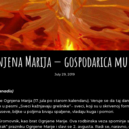
jena Marija — gospodarica mu
July 29, 2019
anadis)
 Ognjena Marija (17. jula po starom kalendaru). Veruje se da taj dan 
u pesmi „Sveci kažnjavaju grešnike“ ̶ sveci, koji su u skrivenoj fo
eve, biljke u poljima bivaju spaljene, vladaju kuga i pomori.
a Gromovnik, kao brat Ognjene Marije. Ova rodbinska veza spominje
blizak“ prazniku Ognjene Marije i slavi se 2. avgusta. Radi se, nara