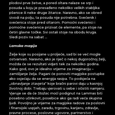
plodovi prve žetve, a pored oltara nalaze se srp i
posuda u koju je presađeno nekoliko velikih stabljika
pšenice ili neke druge žitarice. Naravno, ako se obred
izvodi na polju, ta posuda nije potrebna. Svećenik i
svećenica stoje pred oltarom. Pomoćni svećenici i
pomoćne svećenice prizivat će elemente, pa stoje na
četiri glavne točke. Svi ostali stoje na obodu kruga.
Sledi poziv na sabat …
Lamska magija
Želje koje su posijane u proljeće, sad bi se već mogle
ostvarivati. Naravno, ako je riječ o nekoj dugoročnoj želji,
možda će se rezultati vidjeti tek za nekoliko godina.
Kako god, ovo je idealno vrijeme za imaginaciju –
zamišljanje želja. Pagani će ponoviti magijske postupke
ako osjećaju da se energija rasipa. To podsjeća na
„obnavljanje ztavjeta“ koje bračni parovi daju u kasnijoj
životnoj dobi. Trebaju vjerovati u sebe i očistiti namjeru.
Vjeruje se da će
Stožac moći
podignut na Lammas biti
posebno učinkovit, posebice ako ga radi veća skupina
ljudi. Povoljno je vrijeme za magijske radove za poslovni
i finansijski uspjeh, zaradu, trgovinu, karijeru, zdravlje,
pravne procese, poslovne ugovore, partnerstvo i