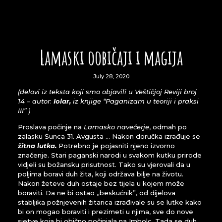
Lamaski oobičaji i magija
July 28, 2020
(delovi iz teksta koji smo objavili u Veštičjoj Reviji broj
14 – autor
:
Iolar,
iz knjige “Paganizam u teoriji i praksi
III” )
Proslava počinje na
Lamasko navečerje
, odmah po
zalasku Sunca 31. Avgusta … Nakon doručka izrađuje se
žitna lutka.
Potrebno je pojasniti njeno izvorno
značenje. Stari paganski narodi u svakom kutku prirode
vidjeli su božansku prisutnost. Tako su vjerovali da u
poljima boravi duh žita, koji održava bilje na životu.
Nakon žeteve duh ostaje bez tijela u kojem može
boraviti. Da ne bi ostao „beskućnik”, od dijelova
stabljika požnjevenih žitarica izrađivale su se lutke kako
bi on mogao boraviti i prezimeti u njima, sve do nove
sjetve koja bi obično počinjala na Imbolc. Tada se duh