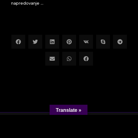
napredovanje …
Translate »
Copyright ©2023 VesticjaRevija