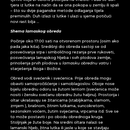
tjera iz lutke na način da se ona pokopa u zemlju ili spali
– što su dvije paganske metode odlaganja tijela
preminulih. Duh izlazi iz lutke I ulazi u sjeme potičući
novi rast bilja …
Shema lamaskog obreda
Počinje oko 17:00 sati na otvorenom prostoru (osim ako
pada jaka kiša). Središnji dio obreda sastoji se od
posvećivanja srpa i simboličnog rezanja prve rukoveti,
posvećivanja lamajskog hljeba i svih plodova zemlje,
prinošenja prvih plodova u
lamasku obrednu vatru
i
starješenja Boga i Božice.
Obred vodi svećenik i svećenica. Prije obreda mogu
obaviti samopročišćenje i samoblagoslov. Oboje nose
bijelu obrednu odoru sa žutom lentom (svećenica može
nositi i žensku svečanu obrednu žutu haljinu). Prostorija i
oltar ukrašavaju se žitaricama (stabljikama, slamom,
zrnjem ), brašnom, žitnim lutkama, suncokretom,
sezonskim voćem, žutim svijećama, vrpcama itd. Sve se
to može postaviti i po obodu obrednoga kruga.
Stoljnjak je žute boje. Na sredini oltara nalazi se
lamanski hljeb, žitna lutka ili jasle u koje se stavljaju