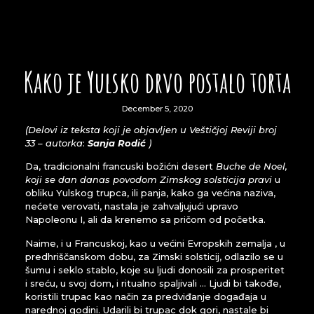
Kako je Yulsko drvo postalo torta
December 5, 2020
(Delovi iz teksta koji je objavljen u Veštičjoj Reviji broj
33 – autorka
:
Sanja Rodić
)
Da, tradicionalni francuski božićni desert
Buche de Noel,
koji se dan danas povodom Zimskog solsticija pravi
u
obliku Yulskog trupca, ili panja, kako ga većina naziva,
nećete verovati, nastala je zahvaljujući upravo
Napoleonu I, ali da krenemo sa pričom od početka.
Naime, i u Francuskoj, kao u većini Evropskih zemalja , u
predhriščanskom dobu, za Zimski solsticij, odlazilo se u
šumu i seklo stablo, koje su ljudi donosili za prosperitet
i sreću, u svoj dom, i ritualno spaljivali … Ljudi bi takođe,
koristili trupac kao način za predviđanje događaja u
narednoj godini. Udarili bi trupac dok gori, nastale bi