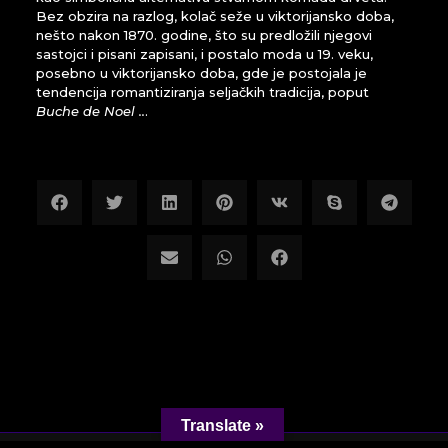
Bez obzira na razlog, kolač seže u viktorijansko doba,
nešto nakon 1870. godine, što su predložili njegovi
sastojci i pisani zapisani, i postalo moda u 19. veku,
posebno u viktorijansko doba, gde je postojala je
tendencija romantiziranja seljačkih tradicija, poput
Buche de Noel ..
.
Translate »