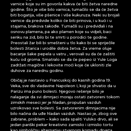
varnice koje su im govorila kakva će biti žetva naredne
godine. Što je više bilo varnica, tumačilo se da će žetva
biti bogatija, više pšenice i više kukuruza. Neki su brojali
varnice da predvide koliko će biti prinova, i u kući i u
stajama, brakova takođe. Tumačili su i predviđali i na
osnovu plamena, pa ako plamen koje su vidjeli, baci
senku na zid, bilo bi te smrti u porodici te godine.
Preostali žar bili bi smešteni u tlo kako bi se spriječile
bolesti žitarica i urodile dobra žetva. Za vreme oluje
bacanje šake pepela u vatru , verovali su da će zaštiti
kuću od groma. Smatralo se da će pepeo iz Yule Loga
zadržati magične i lekovite moći koje će ukloniti zle
duhove za narednu godinu.
Običaj je nastavio u Francuskoj do kasnih godina 19.
Veka, sve do vladavine Napoleon I, koji je shvatio da u
Parizu ima puno bolesti. Njegovo rešenje bilo je
nalaganje da svi dimnjaci moraju ostati zatvoreni tokom
zimskih meseci jer je hladan, propušan vazduh
uzrokovao sve bolesti. Sa zatvorenim dimnjacima nije
bilo načina da uđe hladan vazduh. Nastao je, zbog ove
zabrane, problem – kako sada spaliti Yulsko drvo, ali se
jedan pariški pekar kreativno zamislio i izmislio tortu
kao simboličnu alternativu stvarnom komadu drveta.